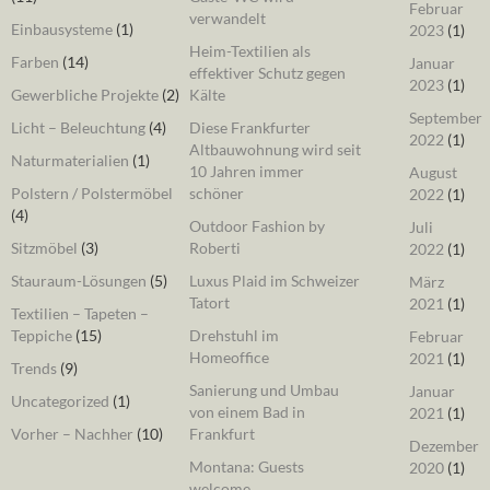
Februar
verwandelt
Einbausysteme
(1)
2023
(1)
Heim-Textilien als
Farben
(14)
Januar
effektiver Schutz gegen
2023
(1)
Gewerbliche Projekte
(2)
Kälte
September
Licht – Beleuchtung
(4)
Diese Frankfurter
2022
(1)
Altbauwohnung wird seit
Naturmaterialien
(1)
10 Jahren immer
August
Polstern / Polstermöbel
schöner
2022
(1)
(4)
Outdoor Fashion by
Juli
Sitzmöbel
(3)
Roberti
2022
(1)
Stauraum-Lösungen
(5)
Luxus Plaid im Schweizer
März
Tatort
2021
(1)
Textilien – Tapeten –
Teppiche
(15)
Drehstuhl im
Februar
Homeoffice
2021
(1)
Trends
(9)
Sanierung und Umbau
Januar
Uncategorized
(1)
von einem Bad in
2021
(1)
Vorher – Nachher
(10)
Frankfurt
Dezember
Montana: Guests
2020
(1)
welcome.