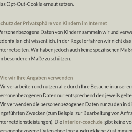
das Opt-Out-Cookie erneut setzen.
Schutz der Privatsphäre von Kindern im Internet
Personenbezogene Daten von Kindern sammeln wir und verwend
edenfalls nicht wissentlich. In der Regel erfahren wir nicht da
Internetseiten. Wir haben jedoch auch keine spezifischen Ma
im besonderen Maße zu schützen.
Wie wir Ihre Angaben verwenden
Wir verarbeiten und nutzen alle durch Ihre Besuche in unsere
personenbezogenen Daten nur entsprechend den jeweils gelte
Wir verwenden die personenbezogenen Daten nur zu den in d
angeführten Zwecken (zum Beispiel zur Bearbeitung von Anfr
Internetdienstleistungen). Die
interior-coach.de
gibt keine vo
personenbezogene Daten ohne Ihre ausdrückliche Zustimmung 