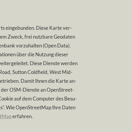
ts ein­ge­bun­den. Die­se Kar­te ver­
dem Zweck, frei nutz­ba­re Geo­da­ten
n­bank vor­zu­hal­ten (Open Da­ta).
a­tio­nen über die Nut­zung die­ser
­ter­ge­lei­tet.
Die­se Diens­te wer­den
Road, Sut­ton Cold­field, West Mid­
trie­ben. Da­mit Ih­nen die Kar­te an­
g der OS­M-­Diens­te an Open­S­treet­
-­Coo­kie auf dem Com­pu­ter des Be­su­
es“.
Wie Open­S­treet­Map Ih­re Da­ten
et­Map
er­fah­ren.