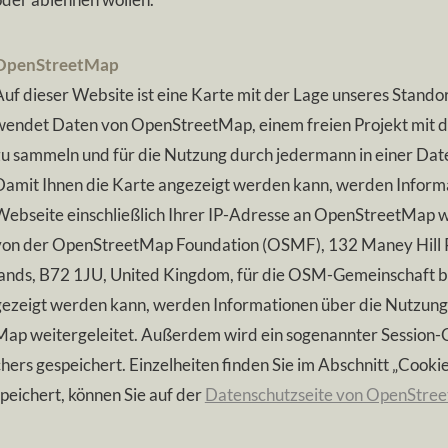
Open­S­treet­Map
uf die­ser Web­site ist ei­ne Kar­te mit der La­ge un­se­res Standor
en­det Da­ten von Open­S­treet­Map, ei­nem frei­en Pro­jekt mit 
u sam­meln und für die Nut­zung durch je­der­mann in ei­ner Da­te
a­mit Ih­nen die Kar­te an­ge­zeigt wer­den kann, wer­den In­for­m
eb­sei­te ein­schließ­li­ch Ih­rer IP-A­dres­se an Open­S­treet­Map wei
on der Open­S­treet­Map Foun­da­ti­on (OS­MF), 132 Ma­ney Hill 
ands, B72 1JU, Uni­ted King­dom, für die OS­M-­Ge­mein­schaft be­
e­zeigt wer­den kann, wer­den In­for­ma­tio­nen über die Nut­zun
ap wei­ter­ge­lei­tet. Au­ßer­dem wird ein so­ge­nann­ter Ses­si­on
hers ge­spei­chert. Ein­zel­hei­ten fin­den Sie im Ab­schnitt „Coo­ki
pei­chert, kön­nen Sie auf der
Da­ten­schutz­sei­te von Open­S­tre