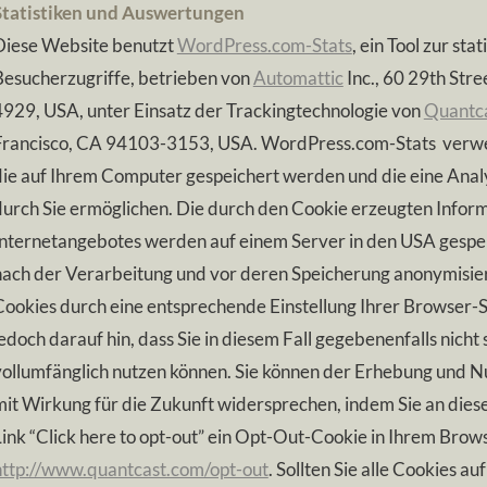
Statistiken und Auswertungen
Diese Website benutzt
WordPress.com-Stats
, ein Tool zur st
Besucherzugriffe, betrieben von
Automattic
Inc., 60 29th Str
4929, USA, unter Einsatz der Trackingtechnologie von
Quantc
Francisco, CA 94103-3153, USA. WordPress.com-Stats verwend
die auf Ihrem Computer gespeichert werden und die eine Ana
durch Sie ermöglichen. Die durch den Cookie erzeugten Infor
Internetangebotes werden auf einem Server in den USA gespei
nach der Verarbeitung und vor deren Speicherung anonymisiert.
Cookies durch eine entsprechende Einstellung Ihrer Browser-S
jedoch darauf hin, dass Sie in diesem Fall gegebenenfalls nich
vollumfänglich nutzen können. Sie können der Erhebung und 
mit Wirkung für die Zukunft widersprechen, indem Sie an dieser
Link “Click here to opt-out” ein Opt-Out-Cookie in Ihrem Brow
http://www.quantcast.com/opt-out
. Sollten Sie alle Cookies a