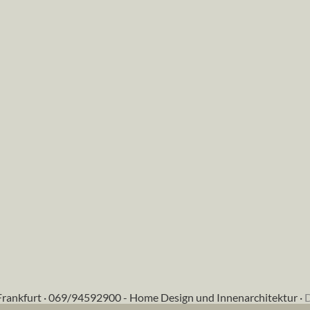
Frankfurt · 069/94592900 - Home Design und Innenarchitektur ·
D