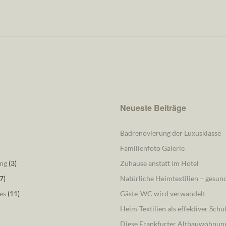
Neueste Beiträge
Badrenovierung der Luxusklasse
Familienfoto Galerie
ng
(3)
Zuhause anstatt im Hotel
7)
Natürliche Heimtextilien – gesu
es
(11)
Gäste-WC wird verwandelt
Heim-Textilien als effektiver Schu
Diese Frankfurter Altbauwohnung