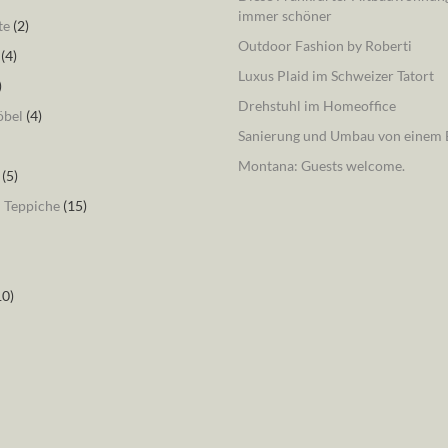
immer schöner
te
(2)
Outdoor Fashion by Roberti
(4)
Luxus Plaid im Schweizer Tatort
)
Drehstuhl im Homeoffice
öbel
(4)
Sanierung und Umbau von einem B
Montana: Guests welcome.
(5)
– Teppiche
(15)
10)