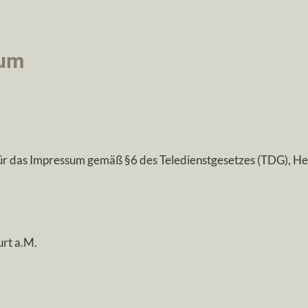
um
ür das Impressum gemäß §6 des Teledienstgesetzes (TDG), H
rt a.M.