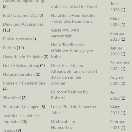
Außenraumgestaltung
Juni
(3)
Zuhause anstatt im Hotel
2023
(1)
Bad / Dusche / WC
(7)
Natürliche Heimtextilien
März
– gesundes Raumklima
Deko und Accessoires
2023
(1)
(11)
Gäste-WC wird
Februar
verwandelt
Einbausysteme
(1)
2023
(1)
Heim-Textilien als
Farben
(14)
Januar
effektiver Schutz gegen
2023
(1)
Gewerbliche Projekte
(2)
Kälte
September
Licht – Beleuchtung
(4)
Diese Frankfurter
2022
(1)
Altbauwohnung wird seit
Naturmaterialien
(1)
10 Jahren immer
August
Polstern / Polstermöbel
schöner
2022
(1)
(4)
Outdoor Fashion by
Juli
Sitzmöbel
(3)
Roberti
2022
(1)
Stauraum-Lösungen
(5)
Luxus Plaid im Schweizer
März
Tatort
2021
(1)
Textilien – Tapeten –
Teppiche
(15)
Drehstuhl im
Februar
Homeoffice
2021
(1)
Trends
(9)