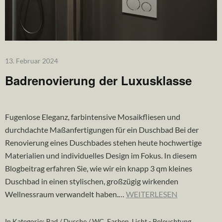
13. Februar 2024
Badrenovierung der Luxusklasse
Fugenlose Eleganz, farbintensive Mosaikfliesen und
durchdachte Maßanfertigungen für ein Duschbad Bei der
Renovierung eines Duschbades stehen heute hochwertige
Materialien und individuelles Design im Fokus. In diesem
Blogbeitrag erfahren Sie, wie wir ein knapp 3 qm kleines
Duschbad in einen stylischen, großzügig wirkenden
Wellnessraum verwandelt haben.…
WEITERLESEN
In Kategorie:
Bad / Dusche / WC
,
Farben
,
Licht - Beleuchtung
,