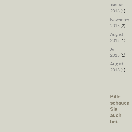
Januar
2016
(1)
November
2015
(2)
August
2015
(1)
Juli
2015
(1)
August
2013
(1)
Bitte
schauen
Sie
auch
bei: