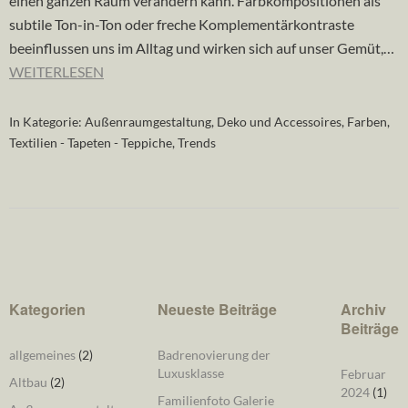
einen ganzen Raum verändern kann. Farbkompositionen als
subtile Ton-in-Ton oder freche Komplementärkontraste
beeinflussen uns im Alltag und wirken sich auf unser Gemüt,…
WEITERLESEN
In Kategorie:
Außenraumgestaltung
,
Deko und Accessoires
,
Farben
,
Textilien - Tapeten - Teppiche
,
Trends
Kategorien
Neueste Beiträge
Archiv
Beiträge
allgemeines
(2)
Badrenovierung der
Luxusklasse
Februar
Altbau
(2)
2024
(1)
Familienfoto Galerie