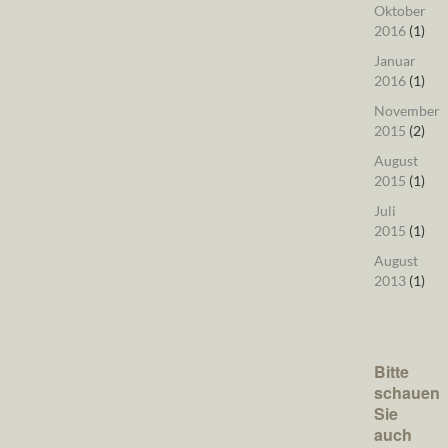
Oktober
2016
(1)
Januar
2016
(1)
November
2015
(2)
August
2015
(1)
Juli
2015
(1)
August
2013
(1)
Bitte
schauen
Sie
auch