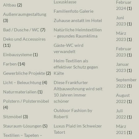
Luxusklasse
Februar
Altbau
(2)
2024
(1)
Familienfoto Galerie
Außenraumgestaltung
Juni
(3)
Zuhause anstatt im Hotel
2023
(1)
Bad / Dusche / WC
(7)
Natürliche Heimtextilien
März
– gesundes Raumklima
Deko und Accessoires
2023
(1)
(11)
Gäste-WC wird
Februar
verwandelt
Einbausysteme
(1)
2023
(1)
Heim-Textilien als
Farben
(14)
Januar
effektiver Schutz gegen
2023
(1)
Gewerbliche Projekte
(2)
Kälte
September
Licht – Beleuchtung
(4)
Diese Frankfurter
2022
(1)
Altbauwohnung wird seit
Naturmaterialien
(1)
10 Jahren immer
August
Polstern / Polstermöbel
schöner
2022
(1)
(4)
Outdoor Fashion by
Juli
Sitzmöbel
(3)
Roberti
2022
(1)
Stauraum-Lösungen
(5)
Luxus Plaid im Schweizer
März
Tatort
2021
(1)
Textilien – Tapeten –