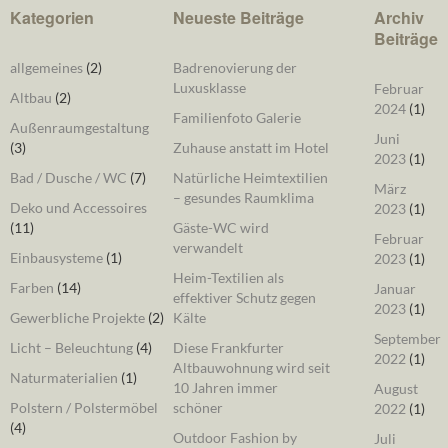
Kategorien
Neueste Beiträge
Archiv
Beiträge
allgemeines
(2)
Badrenovierung der
Luxusklasse
Februar
Altbau
(2)
2024
(1)
Familienfoto Galerie
Außenraumgestaltung
Juni
(3)
Zuhause anstatt im Hotel
2023
(1)
Bad / Dusche / WC
(7)
Natürliche Heimtextilien
März
– gesundes Raumklima
Deko und Accessoires
2023
(1)
(11)
Gäste-WC wird
Februar
verwandelt
Einbausysteme
(1)
2023
(1)
Heim-Textilien als
Farben
(14)
Januar
effektiver Schutz gegen
2023
(1)
Gewerbliche Projekte
(2)
Kälte
September
Licht – Beleuchtung
(4)
Diese Frankfurter
2022
(1)
Altbauwohnung wird seit
Naturmaterialien
(1)
10 Jahren immer
August
Polstern / Polstermöbel
schöner
2022
(1)
(4)
Outdoor Fashion by
Juli