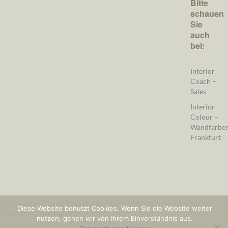
Bitte
schauen
Sie
auch
bei:
Interior
Coach –
Sales
Interior
Colour –
Wandfarbe
Frankfurt
© Interior Coach Frankfurt · 069/94592900 - Home Design
Diese Website benutzt Cookies. Wenn Sie die Website weiter
und Innenarchitektur ·
Datenschutzhinweis
nutzen, gehen wir von Ihrem Einverständnis aus.