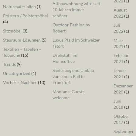
2022
(1)
Altbauwohnung wird seit
Naturmaterialien
(1)
10 Jahren immer
August
Polstern / Polstermöbel
schöner
2022
(1)
(4)
Outdoor Fashion by
Juli
Sitzmöbel
(3)
Roberti
2022
(1)
Stauraum-Lösungen
(5)
Luxus Plaid im Schweizer
März
Tatort
2021
(1)
Textilien – Tapeten –
Teppiche
(15)
Drehstuhl im
Februar
Homeoffice
2021
(1)
Trends
(9)
Sanierung und Umbau
Januar
Uncategorized
(1)
von einem Bad in
2021
(1)
Vorher – Nachher
(10)
Frankfurt
Dezember
Montana: Guests
2020
(1)
welcome.
Juni
2018
(1)
Oktober
2017
(1)
September