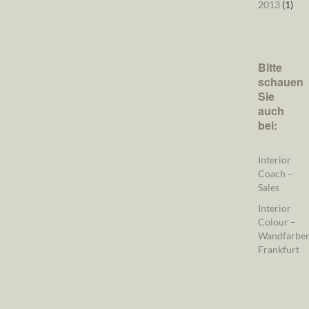
2013
(1)
Bitte
schauen
Sie
auch
bei:
Interior
Coach –
Sales
Interior
Colour –
Wandfarbe
Frankfurt