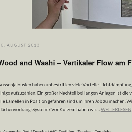
20. AUGUST 2013
Wood and Washi – Vertikaler Flow am F
ussenjalousien haben unbestritten viele Vorteile. Lichtdämpfun
inige aufzuzählen. Ein großer Nachteil bei langen Anlagen ist die 
lle Lamellen in Position gefahren sind um ihren Job zu machen. Wi
Flächenvorhang-System!? Vor Kurzem haben wir…
WEITERLESEN
n Kategorie:
Bad / Dusche / WC
,
Textilien - Tapeten - Teppiche