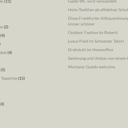
es
(11)
Gäste-WC wird verwandelt
Heim-Textilien als effektiver Schu
Diese Frankfurter Altbauwohnung
immer schöner
te
(2)
Outdoor Fashion by Roberti
(4)
Luxus Plaid im Schweizer Tatort
)
Drehstuhl im Homeoffice
öbel
(4)
Sanierung und Umbau von einem B
Montana: Guests welcome.
(5)
– Teppiche
(15)
10)