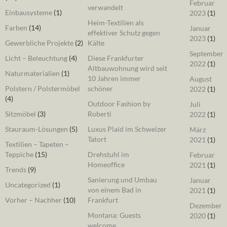
Februar
verwandelt
Einbausysteme
(1)
2023
(1)
Heim-Textilien als
Farben
(14)
Januar
effektiver Schutz gegen
2023
(1)
Gewerbliche Projekte
(2)
Kälte
September
Licht – Beleuchtung
(4)
Diese Frankfurter
2022
(1)
Altbauwohnung wird seit
Naturmaterialien
(1)
10 Jahren immer
August
Polstern / Polstermöbel
schöner
2022
(1)
(4)
Outdoor Fashion by
Juli
Sitzmöbel
(3)
Roberti
2022
(1)
Stauraum-Lösungen
(5)
Luxus Plaid im Schweizer
März
Tatort
2021
(1)
Textilien – Tapeten –
Teppiche
(15)
Drehstuhl im
Februar
Homeoffice
2021
(1)
Trends
(9)
Sanierung und Umbau
Januar
Uncategorized
(1)
von einem Bad in
2021
(1)
Vorher – Nachher
(10)
Frankfurt
Dezember
Montana: Guests
2020
(1)
welcome.