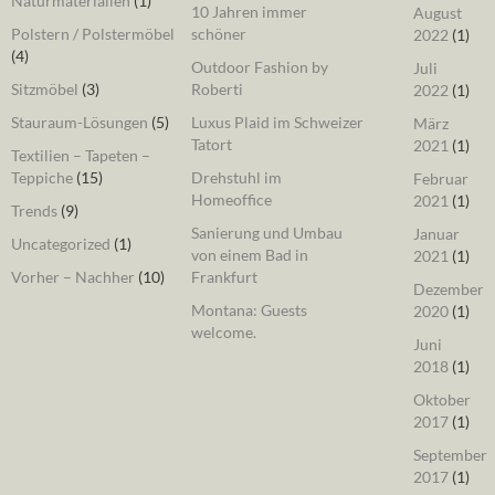
Naturmaterialien
(1)
10 Jahren immer
August
Polstern / Polstermöbel
schöner
2022
(1)
(4)
Outdoor Fashion by
Juli
Sitzmöbel
(3)
Roberti
2022
(1)
Stauraum-Lösungen
(5)
Luxus Plaid im Schweizer
März
Tatort
2021
(1)
Textilien – Tapeten –
Teppiche
(15)
Drehstuhl im
Februar
Homeoffice
2021
(1)
Trends
(9)
Sanierung und Umbau
Januar
Uncategorized
(1)
von einem Bad in
2021
(1)
Vorher – Nachher
(10)
Frankfurt
Dezember
Montana: Guests
2020
(1)
welcome.
Juni
2018
(1)
Oktober
2017
(1)
September
2017
(1)