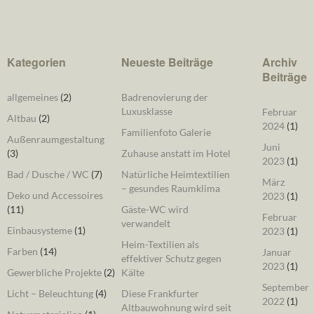
Kategorien
Neueste Beiträge
Archiv
Beiträge
allgemeines
(2)
Badrenovierung der
Luxusklasse
Februar
Altbau
(2)
2024
(1)
Familienfoto Galerie
Außenraumgestaltung
Juni
(3)
Zuhause anstatt im Hotel
2023
(1)
Bad / Dusche / WC
(7)
Natürliche Heimtextilien
März
– gesundes Raumklima
Deko und Accessoires
2023
(1)
(11)
Gäste-WC wird
Februar
verwandelt
Einbausysteme
(1)
2023
(1)
Heim-Textilien als
Farben
(14)
Januar
effektiver Schutz gegen
2023
(1)
Gewerbliche Projekte
(2)
Kälte
September
Licht – Beleuchtung
(4)
Diese Frankfurter
2022
(1)
Altbauwohnung wird seit