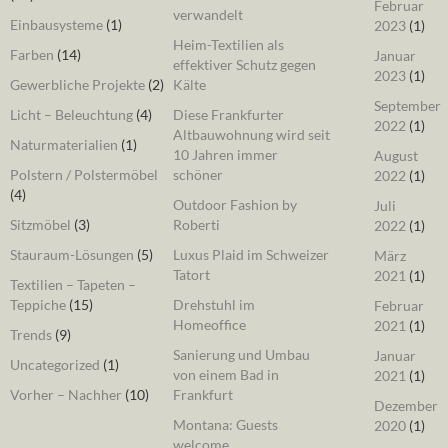
Februar
verwandelt
Einbausysteme
(1)
2023
(1)
Heim-Textilien als
Farben
(14)
Januar
effektiver Schutz gegen
2023
(1)
Gewerbliche Projekte
(2)
Kälte
September
Licht – Beleuchtung
(4)
Diese Frankfurter
2022
(1)
Altbauwohnung wird seit
Naturmaterialien
(1)
10 Jahren immer
August
Polstern / Polstermöbel
schöner
2022
(1)
(4)
Outdoor Fashion by
Juli
Sitzmöbel
(3)
Roberti
2022
(1)
Stauraum-Lösungen
(5)
Luxus Plaid im Schweizer
März
Tatort
2021
(1)
Textilien – Tapeten –
Teppiche
(15)
Drehstuhl im
Februar
Homeoffice
2021
(1)
Trends
(9)
Sanierung und Umbau
Januar
Uncategorized
(1)
von einem Bad in
2021
(1)
Vorher – Nachher
(10)
Frankfurt
Dezember
Montana: Guests
2020
(1)
welcome.