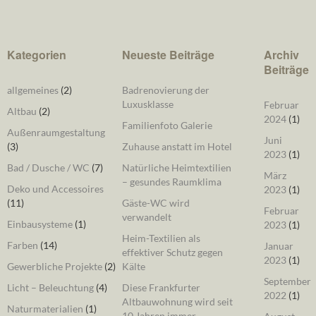
Kategorien
Neueste Beiträge
Archiv
Beiträge
allgemeines
(2)
Badrenovierung der
Luxusklasse
Februar
Altbau
(2)
2024
(1)
Familienfoto Galerie
Außenraumgestaltung
Juni
(3)
Zuhause anstatt im Hotel
2023
(1)
Bad / Dusche / WC
(7)
Natürliche Heimtextilien
März
– gesundes Raumklima
Deko und Accessoires
2023
(1)
(11)
Gäste-WC wird
Februar
verwandelt
Einbausysteme
(1)
2023
(1)
Heim-Textilien als
Farben
(14)
Januar
effektiver Schutz gegen
2023
(1)
Gewerbliche Projekte
(2)
Kälte
September
Licht – Beleuchtung
(4)
Diese Frankfurter
2022
(1)
Altbauwohnung wird seit
Naturmaterialien
(1)
10 Jahren immer