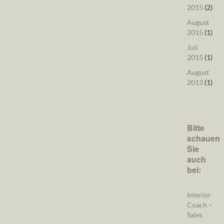
2015
(2)
August
2015
(1)
Juli
2015
(1)
August
2013
(1)
Bitte
schauen
Sie
auch
bei:
Interior
Coach –
Sales