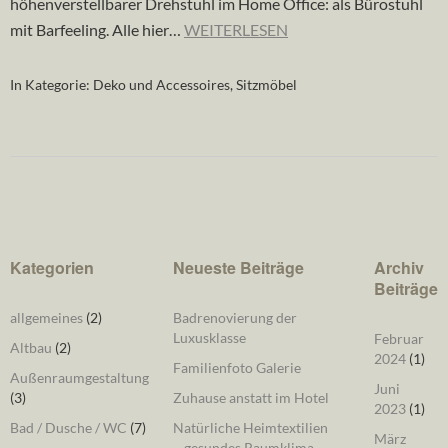
höhenverstellbarer Drehstuhl im Home Office: als Bürostuhl
mit Barfeeling. Alle hier…
WEITERLESEN
In Kategorie:
Deko und Accessoires
,
Sitzmöbel
Kategorien
Neueste Beiträge
Archiv
Beiträge
allgemeines
(2)
Badrenovierung der
Luxusklasse
Februar
Altbau
(2)
2024
(1)
Familienfoto Galerie
Außenraumgestaltung
Juni
(3)
Zuhause anstatt im Hotel
2023
(1)
Bad / Dusche / WC
(7)
Natürliche Heimtextilien
März
– gesundes Raumklima