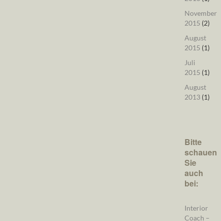
November
2015
(2)
August
2015
(1)
Juli
2015
(1)
August
2013
(1)
Bitte
schauen
Sie
auch
bei:
Interior
Coach –