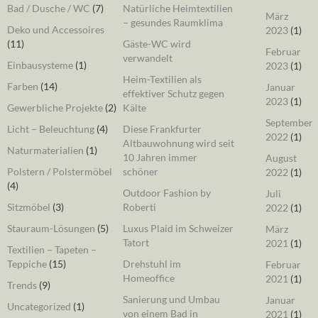
Bad / Dusche / WC
(7)
Natürliche Heimtextilien
März
– gesundes Raumklima
Deko und Accessoires
2023
(1)
(11)
Gäste-WC wird
Februar
verwandelt
Einbausysteme
(1)
2023
(1)
Heim-Textilien als
Farben
(14)
Januar
effektiver Schutz gegen
2023
(1)
Gewerbliche Projekte
(2)
Kälte
September
Licht – Beleuchtung
(4)
Diese Frankfurter
2022
(1)
Altbauwohnung wird seit
Naturmaterialien
(1)
10 Jahren immer
August
Polstern / Polstermöbel
schöner
2022
(1)
(4)
Outdoor Fashion by
Juli
Sitzmöbel
(3)
Roberti
2022
(1)
Stauraum-Lösungen
(5)
Luxus Plaid im Schweizer
März
Tatort
2021
(1)
Textilien – Tapeten –
Teppiche
(15)
Drehstuhl im
Februar
Homeoffice
2021
(1)
Trends
(9)
Sanierung und Umbau
Januar
Uncategorized
(1)
von einem Bad in
2021
(1)