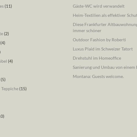
es
(11)
Gäste-WC wird verwandelt
Heim-Textilien als effektiver Schu
Diese Frankfurter Altbauwohnung
immer schöner
te
(2)
Outdoor Fashion by Roberti
(4)
Luxus Plaid im Schweizer Tatort
)
Drehstuhl im Homeoffice
öbel
(4)
Sanierung und Umbau von einem B
Montana: Guests welcome.
(5)
– Teppiche
(15)
10)