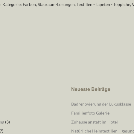
n Kategorie:
Farben
,
Stauraum-Lösungen
,
Textilien - Tapeten - Teppiche
,
V
Neueste Beiträge
Badrenovierung der Luxusklasse
Familienfoto Galerie
ng
(3)
Zuhause anstatt im Hotel
7)
Natürliche Heimtextilien – gesu