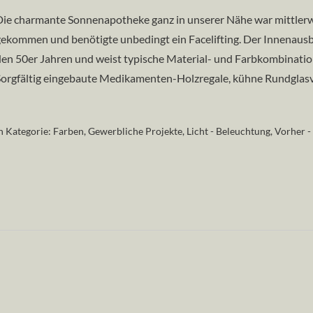
ie charmante Sonnenapotheke ganz in unserer Nähe war mittlerwe
gekommen und benötigte unbedingt ein Facelifting. Der Innenaus
en 50er Jahren und weist typische Material- und Farbkombinatio
Sorgfältig eingebaute Medikamenten-Holzregale, kühne Rundglas
n Kategorie:
Farben
,
Gewerbliche Projekte
,
Licht - Beleuchtung
,
Vorher -