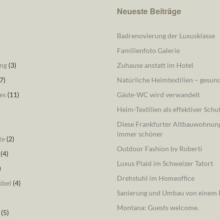
Neueste Beiträge
Badrenovierung der Luxusklasse
Familienfoto Galerie
ng
(3)
Zuhause anstatt im Hotel
7)
Natürliche Heimtextilien – gesu
es
(11)
Gäste-WC wird verwandelt
Heim-Textilien als effektiver Schu
Diese Frankfurter Altbauwohnung
immer schöner
te
(2)
Outdoor Fashion by Roberti
(4)
Luxus Plaid im Schweizer Tatort
)
Drehstuhl im Homeoffice
öbel
(4)
Sanierung und Umbau von einem B
Montana: Guests welcome.
(5)