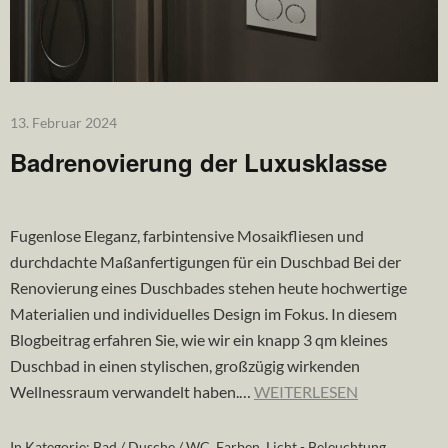
13. Februar 2024
Badrenovierung der Luxusklasse
Fugenlose Eleganz, farbintensive Mosaikfliesen und
durchdachte Maßanfertigungen für ein Duschbad Bei der
Renovierung eines Duschbades stehen heute hochwertige
Materialien und individuelles Design im Fokus. In diesem
Blogbeitrag erfahren Sie, wie wir ein knapp 3 qm kleines
Duschbad in einen stylischen, großzügig wirkenden
Wellnessraum verwandelt haben.…
WEITERLESEN
In Kategorie:
Bad / Dusche / WC
,
Farben
,
Licht - Beleuchtung
,