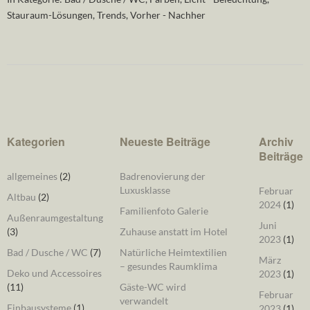
Stauraum-Lösungen
,
Trends
,
Vorher - Nachher
Kategorien
Neueste Beiträge
Archiv
Beiträge
allgemeines
(2)
Badrenovierung der
Luxusklasse
Februar
Altbau
(2)
2024
(1)
Familienfoto Galerie
Außenraumgestaltung
Juni
(3)
Zuhause anstatt im Hotel
2023
(1)
Bad / Dusche / WC
(7)
Natürliche Heimtextilien
März
– gesundes Raumklima
Deko und Accessoires
2023
(1)
(11)
Gäste-WC wird
Februar
verwandelt
Einbausysteme
(1)
2023
(1)