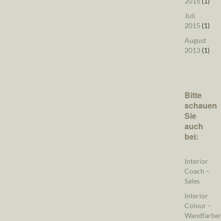
2015
(1)
Juli
2015
(1)
August
2013
(1)
Bitte
schauen
Sie
auch
bei:
Interior
Coach –
Sales
Interior
Colour –
Wandfarbe