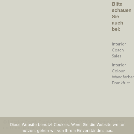
Bitte
schauen
Sie
auch
bei:
Interior
Coach –
Sales
Interior
Colour –
Wandfarbe
Frankfurt
© Interior Coach Frankfurt · 069/94592900 - Home Design
Diese Website benutzt Cookies. Wenn Sie die Website weiter
und Innenarchitektur ·
Datenschutzhinweis
nutzen, gehen wir von Ihrem Einverständnis aus.