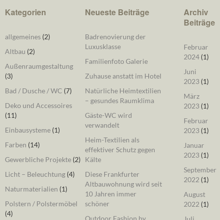
Kategorien
Neueste Beiträge
Archiv
Beiträge
allgemeines
(2)
Badrenovierung der
Luxusklasse
Februar
Altbau
(2)
2024
(1)
Familienfoto Galerie
Außenraumgestaltung
Juni
(3)
Zuhause anstatt im Hotel
2023
(1)
Bad / Dusche / WC
(7)
Natürliche Heimtextilien
März
– gesundes Raumklima
Deko und Accessoires
2023
(1)
(11)
Gäste-WC wird
Februar
verwandelt
Einbausysteme
(1)
2023
(1)
Heim-Textilien als
Farben
(14)
Januar
effektiver Schutz gegen
2023
(1)
Gewerbliche Projekte
(2)
Kälte
September
Licht – Beleuchtung
(4)
Diese Frankfurter
2022
(1)
Altbauwohnung wird seit
Naturmaterialien
(1)
10 Jahren immer
August
Polstern / Polstermöbel
schöner
2022
(1)
(4)
Outdoor Fashion by
Juli