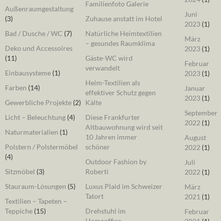
Familienfoto Galerie
Außenraumgestaltung
Juni
(3)
Zuhause anstatt im Hotel
2023
(1)
Bad / Dusche / WC
(7)
Natürliche Heimtextilien
März
– gesundes Raumklima
Deko und Accessoires
2023
(1)
(11)
Gäste-WC wird
Februar
verwandelt
Einbausysteme
(1)
2023
(1)
Heim-Textilien als
Farben
(14)
Januar
effektiver Schutz gegen
2023
(1)
Gewerbliche Projekte
(2)
Kälte
September
Licht – Beleuchtung
(4)
Diese Frankfurter
2022
(1)
Altbauwohnung wird seit
Naturmaterialien
(1)
10 Jahren immer
August
Polstern / Polstermöbel
schöner
2022
(1)
(4)
Outdoor Fashion by
Juli
Sitzmöbel
(3)
Roberti
2022
(1)
Stauraum-Lösungen
(5)
Luxus Plaid im Schweizer
März
Tatort
2021
(1)
Textilien – Tapeten –
Teppiche
(15)
Drehstuhl im
Februar
Homeoffice