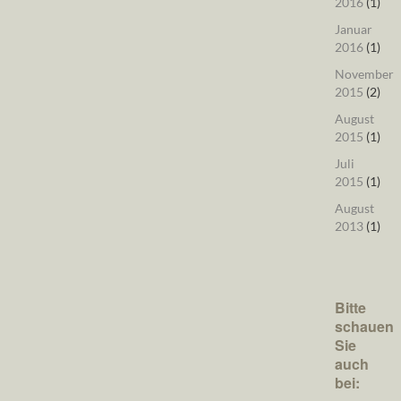
2016
(1)
Januar
2016
(1)
November
2015
(2)
August
2015
(1)
Juli
2015
(1)
August
2013
(1)
Bitte
schauen
Sie
auch
bei: