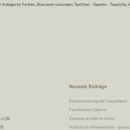
n Kategorie:
Farben
,
Stauraum-Lösungen
,
Textilien - Tapeten - Teppiche
,
V
Neueste Beiträge
Badrenovierung der Luxusklasse
Familienfoto Galerie
ng
(3)
Zuhause anstatt im Hotel
7)
Natürliche Heimtextilien – gesu