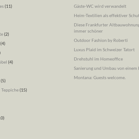
es
(11)
Gäste-WC wird verwandelt
Heim-Textilien als effektiver Schu
Diese Frankfurter Altbauwohnung
immer schöner
te
(2)
Outdoor Fashion by Roberti
(4)
Luxus Plaid im Schweizer Tatort
)
Drehstuhl im Homeoffice
öbel
(4)
Sanierung und Umbau von einem B
Montana: Guests welcome.
(5)
– Teppiche
(15)
10)