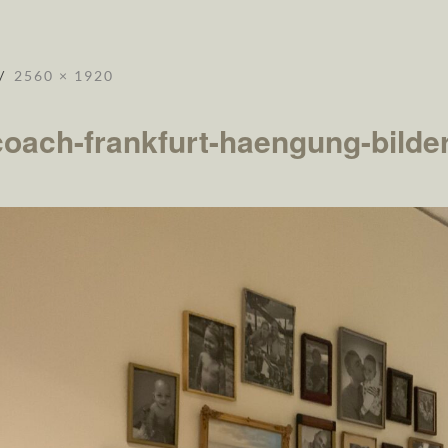
2560 × 1920
-coach-frankfurt-haengung-bild