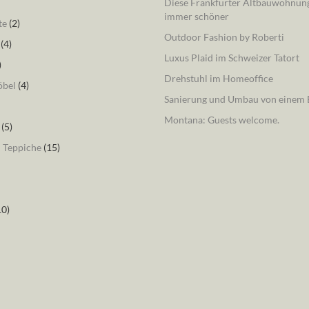
Diese Frankfurter Altbauwohnung
immer schöner
te
(2)
Outdoor Fashion by Roberti
(4)
Luxus Plaid im Schweizer Tatort
)
Drehstuhl im Homeoffice
öbel
(4)
Sanierung und Umbau von einem B
Montana: Guests welcome.
(5)
– Teppiche
(15)
10)