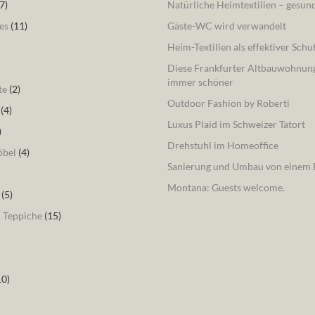
7)
Natürliche Heimtextilien – gesu
es
(11)
Gäste-WC wird verwandelt
Heim-Textilien als effektiver Schu
Diese Frankfurter Altbauwohnung
immer schöner
te
(2)
Outdoor Fashion by Roberti
(4)
Luxus Plaid im Schweizer Tatort
)
Drehstuhl im Homeoffice
öbel
(4)
Sanierung und Umbau von einem B
Montana: Guests welcome.
(5)
– Teppiche
(15)
10)