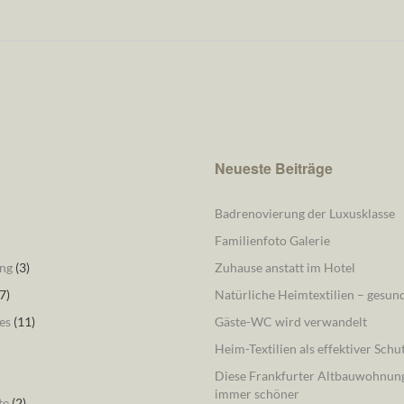
Neueste Beiträge
Badrenovierung der Luxusklasse
Familienfoto Galerie
ng
(3)
Zuhause anstatt im Hotel
7)
Natürliche Heimtextilien – gesu
es
(11)
Gäste-WC wird verwandelt
Heim-Textilien als effektiver Schu
Diese Frankfurter Altbauwohnung
immer schöner
te
(2)