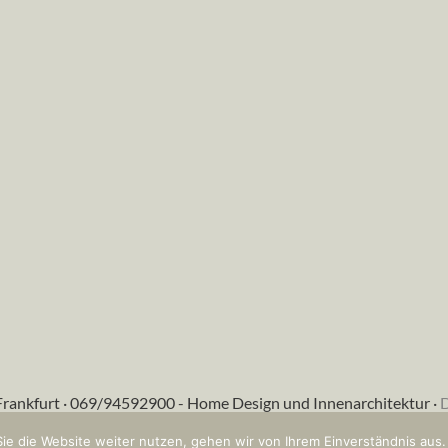
Frankfurt · 069/94592900 - Home Design und Innenarchitektur ·
D
ie die Website weiter nutzen, gehen wir von Ihrem Einverständnis aus