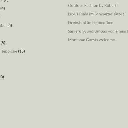
Outdoor Fashion by Roberti
(4)
Luxus Plaid im Schweizer Tatort
)
Drehstuhl im Homeoffice
öbel
(4)
Sanierung und Umbau von einem B
Montana: Guests welcome.
(5)
– Teppiche
(15)
10)