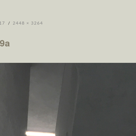
17
2448 × 3264
9a