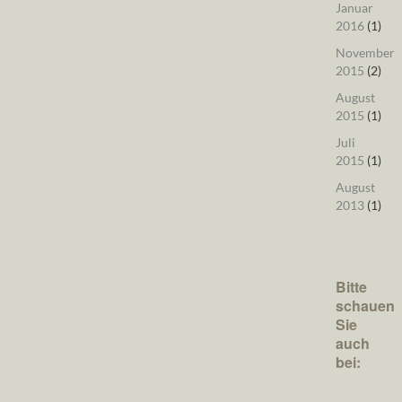
Januar
2016
(1)
November
2015
(2)
August
2015
(1)
Juli
2015
(1)
August
2013
(1)
Bitte
schauen
Sie
auch
bei: