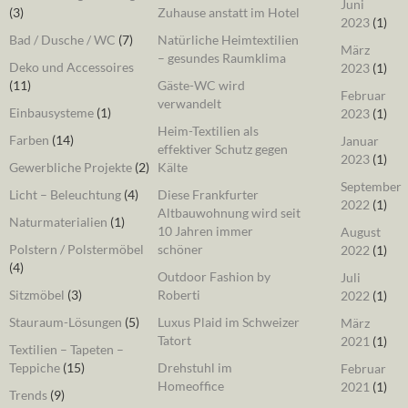
Juni
(3)
Zuhause anstatt im Hotel
2023
(1)
Bad / Dusche / WC
(7)
Natürliche Heimtextilien
März
– gesundes Raumklima
Deko und Accessoires
2023
(1)
(11)
Gäste-WC wird
Februar
verwandelt
Einbausysteme
(1)
2023
(1)
Heim-Textilien als
Farben
(14)
Januar
effektiver Schutz gegen
2023
(1)
Gewerbliche Projekte
(2)
Kälte
September
Licht – Beleuchtung
(4)
Diese Frankfurter
2022
(1)
Altbauwohnung wird seit
Naturmaterialien
(1)
10 Jahren immer
August
Polstern / Polstermöbel
schöner
2022
(1)
(4)
Outdoor Fashion by
Juli
Sitzmöbel
(3)
Roberti
2022
(1)
Stauraum-Lösungen
(5)
Luxus Plaid im Schweizer
März
Tatort
2021
(1)
Textilien – Tapeten –
Teppiche
(15)
Drehstuhl im
Februar
Homeoffice
2021
(1)
Trends
(9)