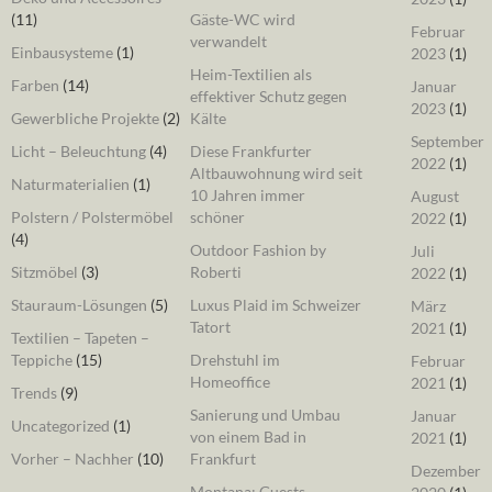
(11)
Gäste-WC wird
Februar
verwandelt
Einbausysteme
(1)
2023
(1)
Heim-Textilien als
Farben
(14)
Januar
effektiver Schutz gegen
2023
(1)
Gewerbliche Projekte
(2)
Kälte
September
Licht – Beleuchtung
(4)
Diese Frankfurter
2022
(1)
Altbauwohnung wird seit
Naturmaterialien
(1)
10 Jahren immer
August
Polstern / Polstermöbel
schöner
2022
(1)
(4)
Outdoor Fashion by
Juli
Sitzmöbel
(3)
Roberti
2022
(1)
Stauraum-Lösungen
(5)
Luxus Plaid im Schweizer
März
Tatort
2021
(1)
Textilien – Tapeten –
Teppiche
(15)
Drehstuhl im
Februar
Homeoffice
2021
(1)
Trends
(9)
Sanierung und Umbau
Januar
Uncategorized
(1)
von einem Bad in
2021
(1)
Vorher – Nachher
(10)
Frankfurt
Dezember
Montana: Guests