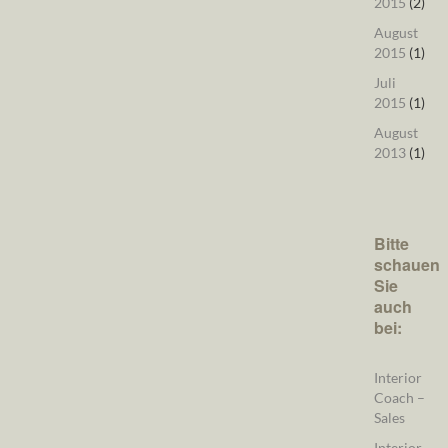
2015
(2)
August
2015
(1)
Juli
2015
(1)
August
2013
(1)
Bitte
schauen
Sie
auch
bei:
Interior
Coach –
Sales
Interior