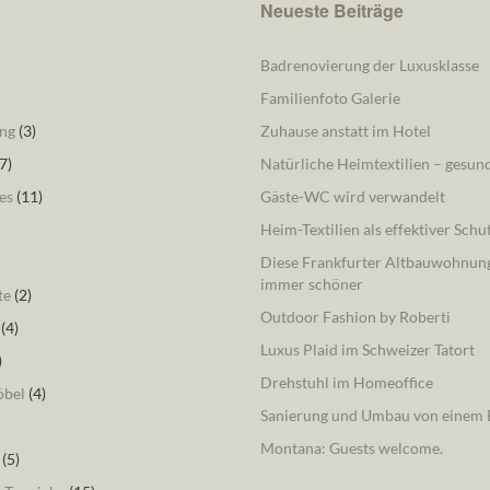
Neueste Beiträge
Badrenovierung der Luxusklasse
Familienfoto Galerie
ng
(3)
Zuhause anstatt im Hotel
7)
Natürliche Heimtextilien – gesu
es
(11)
Gäste-WC wird verwandelt
Heim-Textilien als effektiver Schu
Diese Frankfurter Altbauwohnung
immer schöner
te
(2)
Outdoor Fashion by Roberti
(4)
Luxus Plaid im Schweizer Tatort
)
Drehstuhl im Homeoffice
öbel
(4)
Sanierung und Umbau von einem B
Montana: Guests welcome.
(5)