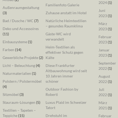
2024
(1)
Familienfoto Galerie
Außenraumgestaltung
Juni
(3)
Zuhause anstatt im Hotel
2023
(1)
Bad / Dusche / WC
(7)
Natürliche Heimtextilien
März
– gesundes Raumklima
Deko und Accessoires
2023
(1)
(11)
Gäste-WC wird
Februar
verwandelt
Einbausysteme
(1)
2023
(1)
Heim-Textilien als
Farben
(14)
Januar
effektiver Schutz gegen
2023
(1)
Gewerbliche Projekte
(2)
Kälte
September
Licht – Beleuchtung
(4)
Diese Frankfurter
2022
(1)
Altbauwohnung wird seit
Naturmaterialien
(1)
10 Jahren immer
August
Polstern / Polstermöbel
schöner
2022
(1)
(4)
Outdoor Fashion by
Juli
Sitzmöbel
(3)
Roberti
2022
(1)
Stauraum-Lösungen
(5)
Luxus Plaid im Schweizer
März
Tatort
2021
(1)
Textilien – Tapeten –
Teppiche
(15)
Drehstuhl im
Februar