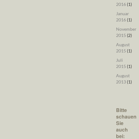
2016
(1)
Januar
2016
(1)
November
2015
(2)
August
2015
(1)
Juli
2015
(1)
August
2013
(1)
Bitte
schauen
Sie
auch
bei: