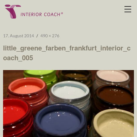
17. August 2014
490 × 276
little_greene_farben_frankfurt_interior_c
oach_005