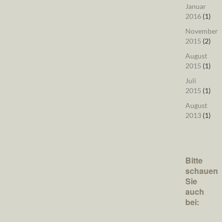
Januar
2016
(1)
November
2015
(2)
August
2015
(1)
Juli
2015
(1)
August
2013
(1)
Bitte
schauen
Sie
auch
bei: