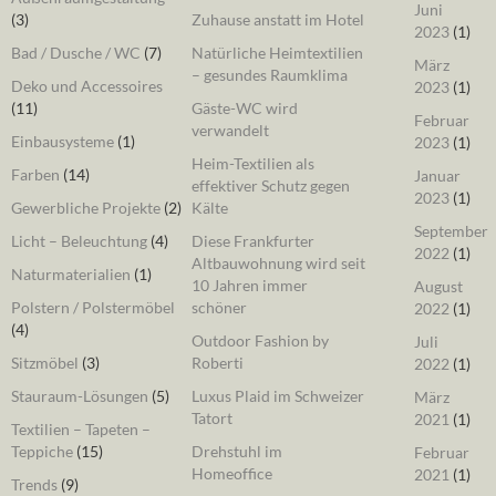
Juni
(3)
Zuhause anstatt im Hotel
2023
(1)
Bad / Dusche / WC
(7)
Natürliche Heimtextilien
März
– gesundes Raumklima
Deko und Accessoires
2023
(1)
(11)
Gäste-WC wird
Februar
verwandelt
Einbausysteme
(1)
2023
(1)
Heim-Textilien als
Farben
(14)
Januar
effektiver Schutz gegen
2023
(1)
Gewerbliche Projekte
(2)
Kälte
September
Licht – Beleuchtung
(4)
Diese Frankfurter
2022
(1)
Altbauwohnung wird seit
Naturmaterialien
(1)
10 Jahren immer
August
Polstern / Polstermöbel
schöner
2022
(1)
(4)
Outdoor Fashion by
Juli
Sitzmöbel
(3)
Roberti
2022
(1)
Stauraum-Lösungen
(5)
Luxus Plaid im Schweizer
März
Tatort
2021
(1)
Textilien – Tapeten –
Teppiche
(15)
Drehstuhl im
Februar
Homeoffice
2021
(1)
Trends
(9)