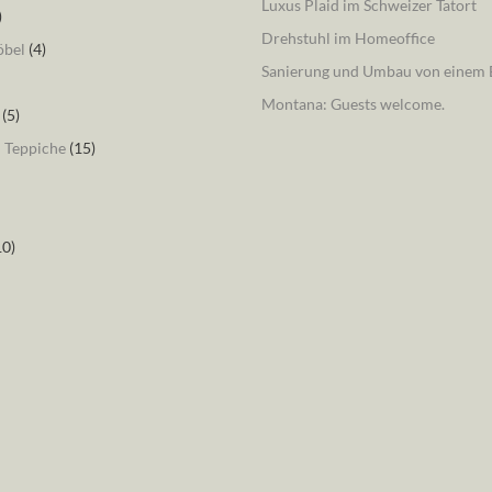
Luxus Plaid im Schweizer Tatort
)
Drehstuhl im Homeoffice
öbel
(4)
Sanierung und Umbau von einem B
Montana: Guests welcome.
(5)
– Teppiche
(15)
10)