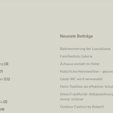
Neueste Beiträge
Badrenovierung der Luxusklasse
Familienfoto Galerie
ng
(3)
Zuhause anstatt im Hotel
7)
Natürliche Heimtextilien – gesu
es
(11)
Gäste-WC wird verwandelt
Heim-Textilien als effektiver Schu
Diese Frankfurter Altbauwohnung
immer schöner
te
(2)
Outdoor Fashion by Roberti
(4)