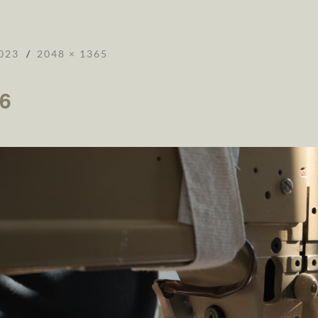
023
2048 × 1365
6