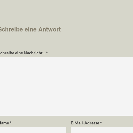
Schreibe eine Antwort
chreibe eine Nachricht...
*
Name
*
E-Mail-Adresse
*