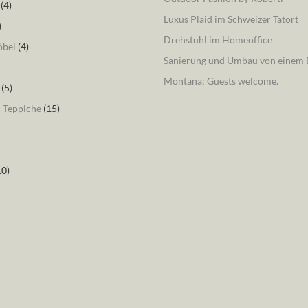
(4)
Luxus Plaid im Schweizer Tatort
)
Drehstuhl im Homeoffice
öbel
(4)
Sanierung und Umbau von einem B
Montana: Guests welcome.
(5)
– Teppiche
(15)
10)