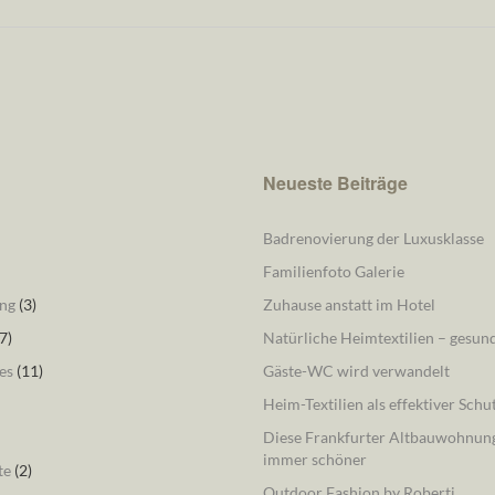
Neueste Beiträge
Badrenovierung der Luxusklasse
Familienfoto Galerie
ng
(3)
Zuhause anstatt im Hotel
7)
Natürliche Heimtextilien – gesu
es
(11)
Gäste-WC wird verwandelt
Heim-Textilien als effektiver Schu
Diese Frankfurter Altbauwohnung
immer schöner
te
(2)
Outdoor Fashion by Roberti