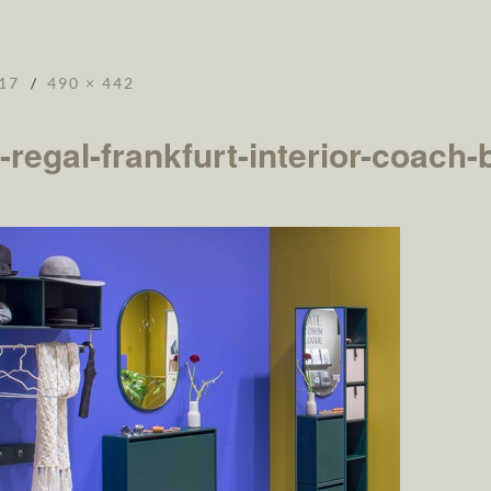
17
490 × 442
regal-frankfurt-interior-coach-b